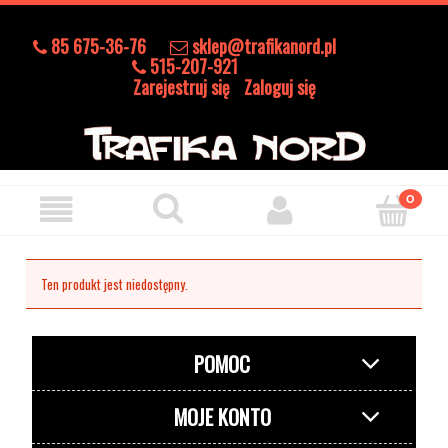
85 675-36-76
sklep@trafikanord.pl
515-207-921
Zarejestruj się
Zaloguj się
Ten produkt jest niedostępny.
POMOC
MOJE KONTO