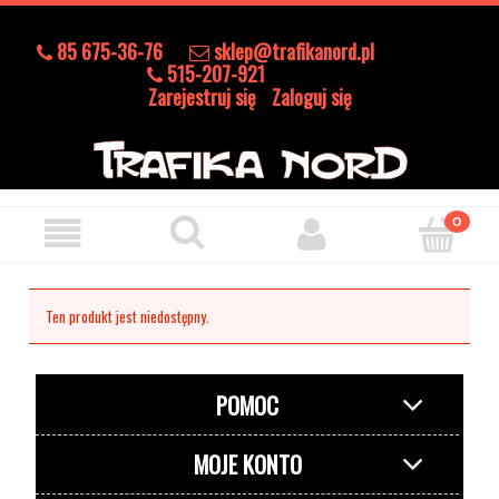
85 675-36-76
sklep@trafikanord.pl
515-207-921
Zarejestruj się
Zaloguj się
Ten produkt jest niedostępny.
POMOC
MOJE KONTO