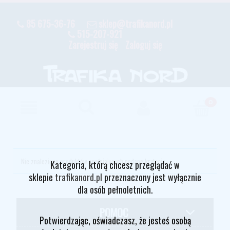
85 675-36-76
sklep@trafikanord.pl
515-207-921
Zarejestruj się
Zaloguj się
Nie znaleziono produktów spełniających podane kryteria.
Kategoria, którą chcesz przeglądać w
sklepie
trafikanord.pl
przeznaczony jest wyłącznie
dla osób pełnoletnich.
POMOC
Potwierdzając, oświadczasz, że jesteś osobą