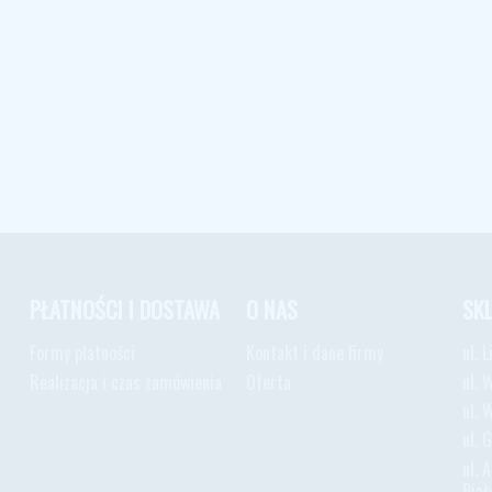
PŁATNOŚCI I DOSTAWA
O NAS
SK
Formy płatności
Kontakt i dane firmy
ul. 
Realizacja i czas zamówienia
Oferta
ul. 
ul. 
ul. 
ul. 
Biał