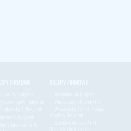
LEPY FIRMOWE
SKLEPY FIRMOWE
Lipowa 34, Białystok
ul. Swobodna 38, Białystok
Wyszyńskiego 6, Białystok
ul. Warszawska 55, Białystok
Wasilkowska 4, Białystok
ul. Wrocławska 20 C.H. Zielone
Wzgórze, Białystok
Gajowa 68, Białystok
ul. Czesława Miłosza 2 C.H.
Adama Mickiewicza 15,
Atrium Biała, Białystok
ystok