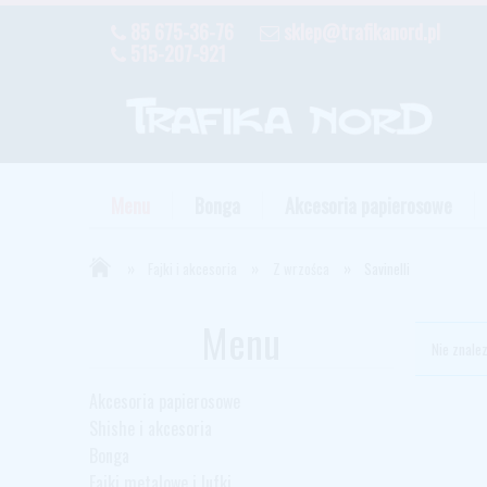
85 675-36-76
sklep@trafikanord.pl
515-207-921
Menu
Bonga
Akcesoria papierosowe
»
»
»
Fajki i akcesoria
Z wrzośca
Savinelli
Menu
Nie znale
Akcesoria papierosowe
Shishe i akcesoria
Bonga
Fajki metalowe i lufki