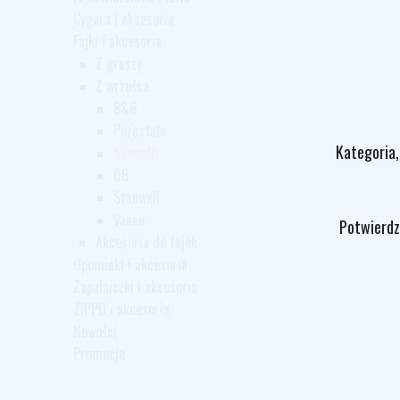
Cygara i akcesoria
Fajki i akcesoria
Z gruszy
Z wrzośca
B&B
Pozostałe
Kategoria,
Savinelli
DB
Stanwell
Vauen
Potwierdz
Akcesoria do fajek
Upominki i akcesoria
Zapalniczki i akcesoria
ZIPPO i akcesoria
Nowości
Promocje