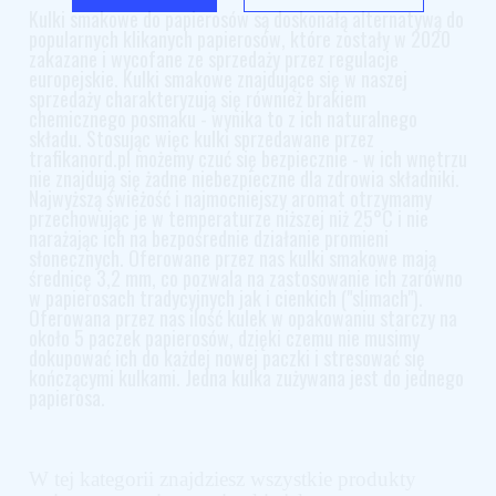
Kulki smakowe do papierosów są doskonałą alternatywą do
popularnych klikanych papierosów, które zostały w 2020
zakazane i wycofane ze sprzedaży przez regulacje
europejskie. Kulki smakowe znajdujące się w naszej
sprzedaży charakteryzują się również brakiem
chemicznego posmaku - wynika to z ich naturalnego
składu. Stosując więc kulki sprzedawane przez
trafikanord.pl możemy czuć się bezpiecznie - w ich wnętrzu
nie znajdują się żadne niebezpieczne dla zdrowia składniki.
Najwyższą świeżość i najmocniejszy aromat otrzymamy
przechowując je w temperaturze niższej niż 25°C i nie
narażając ich na bezpośrednie działanie promieni
słonecznych. Oferowane przez nas kulki smakowe mają
średnicę 3,2 mm, co pozwala na zastosowanie ich zarówno
w papierosach tradycyjnych jak i cienkich ("slimach").
Oferowana przez nas ilość kulek w opakowaniu starczy na
około 5 paczek papierosów, dzięki czemu nie musimy
dokupować ich do każdej nowej paczki i stresować się
kończącymi kulkami. Jedna kulka zużywana jest do jednego
papierosa.
W tej kategorii znajdziesz wszystkie produkty