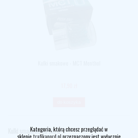
Kulki smakowe - MCT Menthol
17,90 zł
do koszyka
Kategoria, którą chcesz przeglądać w
Kulki smakowe do filtra
sklepie
trafikanord.pl
przeznaczony jest wyłącznie