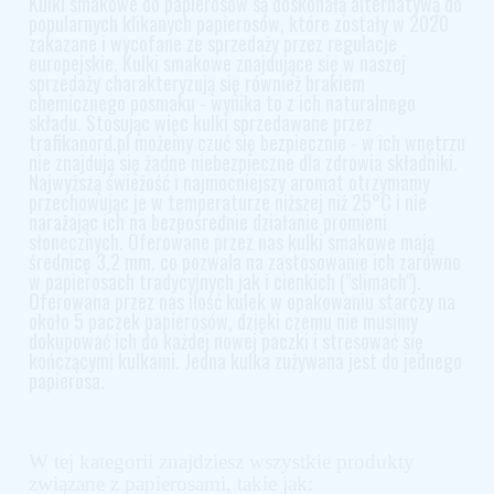
Kulki smakowe do papierosów są doskonałą alternatywą do
popularnych klikanych papierosów, które zostały w 2020
zakazane i wycofane ze sprzedaży przez regulacje
europejskie. Kulki smakowe znajdujące się w naszej
sprzedaży charakteryzują się również brakiem
chemicznego posmaku - wynika to z ich naturalnego
składu. Stosując więc kulki sprzedawane przez
trafikanord.pl możemy czuć się bezpiecznie - w ich wnętrzu
nie znajdują się żadne niebezpieczne dla zdrowia składniki.
Najwyższą świeżość i najmocniejszy aromat otrzymamy
przechowując je w temperaturze niższej niż 25°C i nie
narażając ich na bezpośrednie działanie promieni
słonecznych. Oferowane przez nas kulki smakowe mają
średnicę 3,2 mm, co pozwala na zastosowanie ich zarówno
w papierosach tradycyjnych jak i cienkich ("slimach").
Oferowana przez nas ilość kulek w opakowaniu starczy na
około 5 paczek papierosów, dzięki czemu nie musimy
dokupować ich do każdej nowej paczki i stresować się
kończącymi kulkami. Jedna kulka zużywana jest do jednego
papierosa.
W tej kategorii znajdziesz wszystkie produkty
związane z papierosami, takie jak: