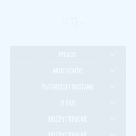
«
1
2
»
POMOC
MOJE KONTO
PŁATNOŚCI I DOSTAWA
O NAS
SKLEPY FIRMOWE
SKLEPY FIRMOWE