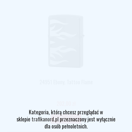
24951 Ebony, Tattoo Flame
202,00 zł
Kategoria, którą chcesz przeglądać w
sklepie
trafikanord.pl
przeznaczony jest wyłącznie
do koszyka
dla osób pełnoletnich.