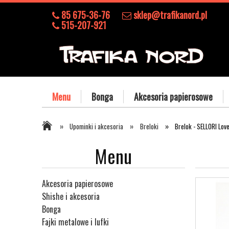
85 675-36-76
sklep@trafikanord.pl
515-207-921
Menu
Bonga
Akcesoria papierosowe
»
»
»
Upominki i akcesoria
Breloki
Brelok - SELLORI Love
Menu
Akcesoria papierosowe
Shishe i akcesoria
Bonga
Fajki metalowe i lufki