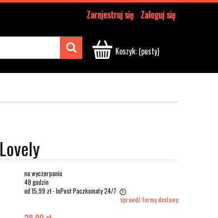
Zarejestruj się
Zaloguj się
Koszyk:
(pusty)
 Lovely
na wyczerpaniu
48 godzin
od 15,99 zł
- InPost Paczkomaty 24/7
sprawdź formy dostawy
28,00 zł