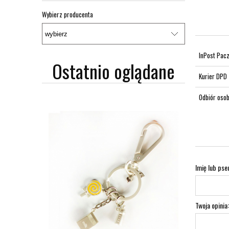
Wybierz producenta
InPost Pac
Ostatnio oglądane
Kurier DPD
Odbiór osob
Imię lub pse
Twoja opinia: