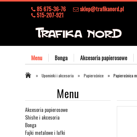
85 675-36-76
sklep@trafikanord.pl
515-207-921
Menu
Bonga
Akcesoria papierosowe
»
»
»
Upominki i akcesoria
Papierośnice
Papierośnica m
Menu
Akcesoria papierosowe
Shishe i akcesoria
Bonga
Fajki metalowe i lufki